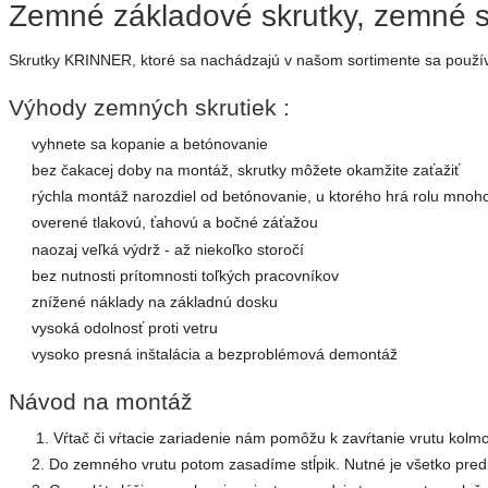
Zemné základové skrutky, zemné s
Skrutky KRINNER, ktoré sa nachádzajú v našom sortimente sa používa
Výhody zemných skrutiek :
vyhnete sa kopanie a betónovanie
bez čakacej doby na montáž, skrutky môžete okamžite zaťažiť
rýchla montáž narozdiel od betónovanie, u ktorého hrá rolu mnoho
overené tlakovú, ťahovú a bočné záťažou
naozaj veľká výdrž - až niekoľko storočí
bez nutnosti prítomnosti toľkých pracovníkov
znížené náklady na základnú dosku
vysoká odolnosť proti vetru
vysoko presná inštalácia a bezproblémová demontáž
Návod na montáž
1. Vŕtač či vŕtacie zariadenie nám pomôžu k zavŕtanie vrutu kolm
2. Do zemného vrutu potom zasadíme stĺpik. Nutné je všetko pre