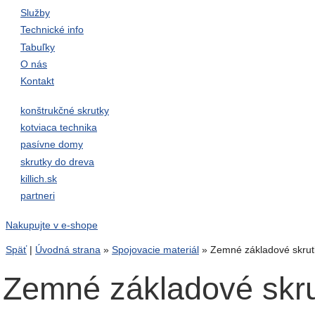
Služby
Technické info
Tabuľky
O nás
Kontakt
konštrukčné skrutky
kotviaca technika
pasívne domy
skrutky do dreva
killich.sk
partneri
Nakupujte v e-shope
Späť
|
Úvodná strana
»
Spojovacie materiál
»
Zemné základové skru
Zemné základové skr