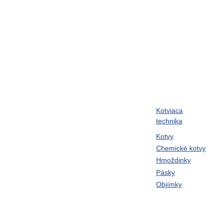
Kotviaca
ram
Skrutky metrické
technika
Klince
Kotvy
Chemické kotvy
né,
Twin-Lock podložky
Hmoždinky
laná,
UNBRAKO
Pásky
Objímky