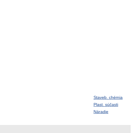
Staveb. chémia
Závitové tyče
Plast. súčasti
vlačky
Guličky
Náradie