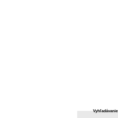
Matice
Podložky
Karabíny
Čapy, péra, kolíky, zá
Solarny program
Vyhľadávanie