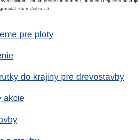
ženým stĺpikom. Všetko priebežne hutníme, pomocou nejakého nástroja, 
 granulát ktorý všetko istí.
zeme pre ploty
enie
utky do krajiny pre drevostavby
e akcie
tavby