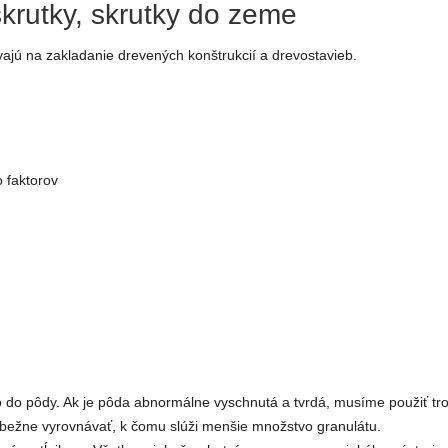
krutky, skrutky do zeme
jú na zakladanie drevených konštrukcií a drevostavieb.
 faktorov
o do pôdy. Ak je pôda abnormálne vyschnutá a tvrdá, musíme použiť tro
dbežne vyrovnávať, k čomu slúži menšie množstvo granulátu.