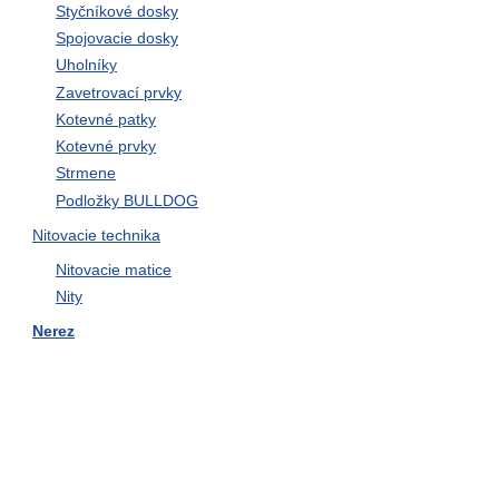
Styčníkové dosky
Spojovacie dosky
Uholníky
Zavetrovací prvky
Kotevné patky
Kotevné prvky
Strmene
Podložky BULLDOG
Nitovacie technika
Nitovacie matice
Nity
Nerez
Skrutky univerzálne do dreva
Skrutky, zátky
Závitové vložky
Poistné krúžky
Reťaze, zámky reťazu
Svorky, lana, srdcovky,
napínače