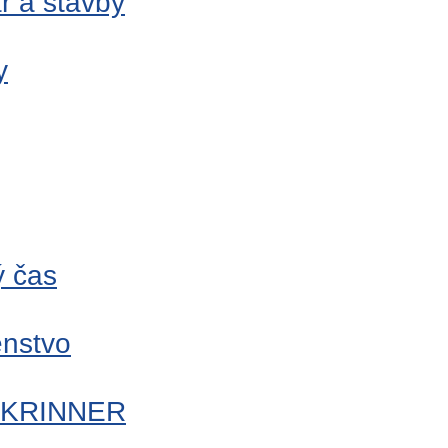
r a stavby
y
ý čas
enstvo
me KRINNER