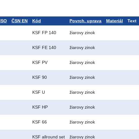
ISO
ČSN EN
Kód
Povrch. uprava
Materiál
Text
KSF FP 140
žiarovy zinok
KSF FE 140
žiarovy zinok
KSF PV
žiarovy zinok
KSF 90
žiarovy zinok
KSF U
žiarovy zinok
KSF HP
žiarovy zinok
KSF 66
žiarovy zinok
KSF allround set
žiarovy zinok