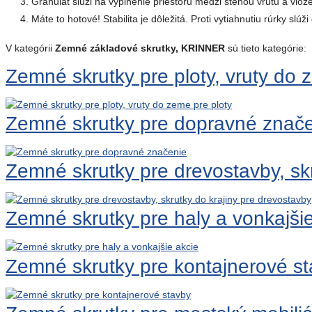
3. Granulát slúži na vyplnenie priestoru medzi stenou vrutu a vlo
4. Máte to hotové! Stabilita je dôležitá. Proti vytiahnutiu rúrky slúži
V kategórii
Zemné základové skrutky, KRINNER
sú tieto kategórie:
Zemné skrutky pre ploty, vruty do 
Zemné skrutky pre dopravné znač
Zemné skrutky pre drevostavby, skr
Zemné skrutky pre haly a vonkajši
Zemné skrutky pre kontajnerové s