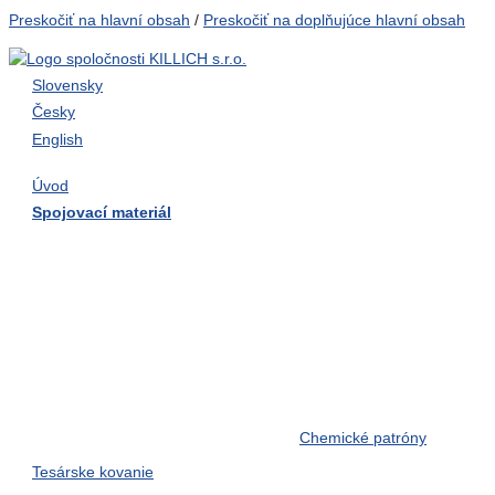
Preskočiť na hlavní obsah
/
Preskočiť na doplňujúce hlavní obsah
Slovensky
Česky
English
Úvod
Spojovací materiál
Skrutky do dreva
Skrutky do tvrdého dreva
Skrutky samorezné
Závitové tyče
Závlačky, kolíky, pera, čapy
Zemné skrutky
Nerezový spojovací materiál
Chemické patróny
Tesárske kovanie