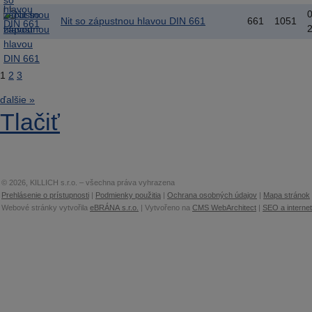
Nit so zápustnou hlavou DIN 661
661
1051
1
2
3
ďalšie »
Tlačiť
© 2026, KILLICH s.r.o. – všechna práva vyhrazena
Prehlásenie o prístupnosti
|
Podmienky použitia
|
Ochrana osobných údajov
|
Mapa stránok
Webové stránky vytvořila
eBRÁNA s.r.o.
| Vytvořeno na
CMS WebArchitect
|
SEO a interne