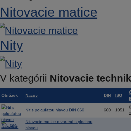
Nitovacie matice
Nity
V kategórii
Nitovacie techni
Obrázek
Nazov
DIN
ISO
Nit s polguľatou hlavou DIN 660
660
1051
Nitovacie matice otvorená s plochou
hlavou