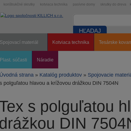
konštrukčné skrutky
kotviaca technika
pasívne domy
skrutky do dreva
Spojovací materiál
Kotviaca technika
Tesárske kovan
Plast. súčasti
Náradie
Úvodná strana
»
Katalóg produktov
»
Spojovacie materi
s polguľatou hlavou a krížovou drážkou DIN 7504N
Tex s polguľatou h
drážkou DIN 7504