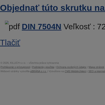
Objednať túto skrutku na
DIN 7504N
Veľkosť :
72
Tlačiť
© 2026, KILLICH s.r.o. – všechna práva vyhrazena
Prehlásenie o prístupnosti
|
Podmienky použitia
|
Ochrana osobných údajov
|
Mapa stránok
Webové stránky vytvořila
eBRÁNA s.r.o.
| Vytvořeno na
CMS WebArchitect
|
SEO a interne