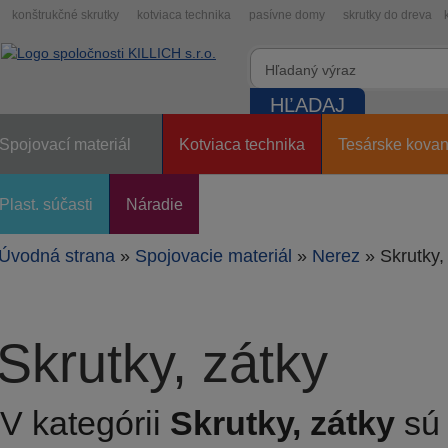
konštrukčné skrutky
kotviaca technika
pasívne domy
skrutky do dreva
Spojovací materiál
Kotviaca technika
Tesárske kovan
Plast. súčasti
Náradie
Úvodná strana
»
Spojovacie materiál
»
Nerez
»
Skrutky,
Skrutky, zátky
V kategórii
Skrutky, zátky
sú 