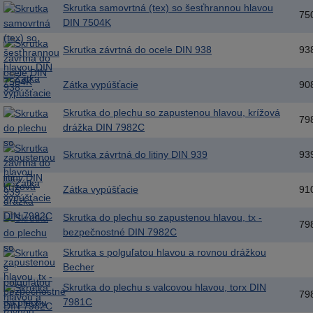
Skrutka samovrtná (tex) so šesťhrannou hlavou
75
DIN 7504K
Skrutka závrtná do ocele DIN 938
93
Zátka vypúšťacie
90
Skrutka do plechu so zapustenou hlavou, krížová
79
drážka DIN 7982C
Skrutka závrtná do litiny DIN 939
93
Zátka vypúšťacie
91
Skrutka do plechu so zapustenou hlavou, tx -
79
bezpečnostné DIN 7982C
Skrutka s polguľatou hlavou a rovnou drážkou
Becher
Skrutka do plechu s valcovou hlavou, torx DIN
79
7981C