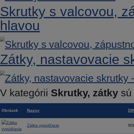
Skrutky s valcovou, 
hlavou
Zátky, nastavovacie sk
V kategórii
Skrutky, zátky
sú 
Obrázek
Nazov
DI
Zátka vypúšťacie
90