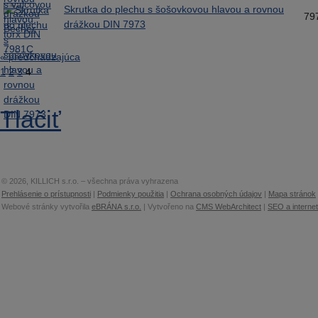
Skrutka do plechu s šošovkovou hlavou a rovnou
79
drážkou DIN 7973
« predchádzajúca
1
2
3
4
Tlačiť
© 2026, KILLICH s.r.o. – všechna práva vyhrazena
Prehlásenie o prístupnosti
|
Podmienky použitia
|
Ochrana osobných údajov
|
Mapa stránok
Webové stránky vytvořila
eBRÁNA s.r.o.
| Vytvořeno na
CMS WebArchitect
|
SEO a interne