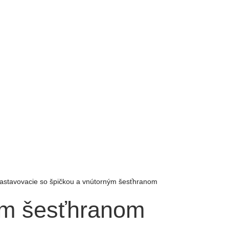
astavovacie so špičkou a vnútorným šesťhranom
ným šesťhranom