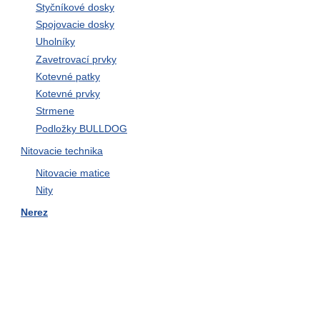
Styčníkové dosky
Spojovacie dosky
Uholníky
Zavetrovací prvky
Kotevné patky
Kotevné prvky
Strmene
Podložky BULLDOG
Nitovacie technika
Nitovacie matice
Nity
Nerez
Skrutky univerzálne do dreva
Skrutky, zátky
Závitové vložky
Poistné krúžky
Reťaze, zámky reťazu
Svorky, lana, srdcovky,
napínače