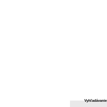
Matice
Podložky
Karabíny
Čapy, péra, kolíky, zá
Solarny program
Vyhľadávanie