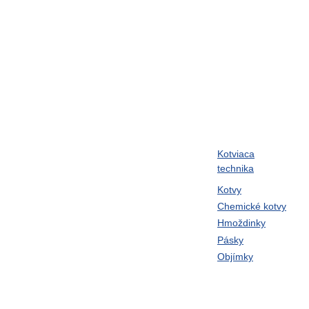
Kotviaca
ram
Skrutky metrické
technika
Klince
Kotvy
Chemické kotvy
né,
Twin-Lock podložky
Hmoždinky
laná,
UNBRAKO
Pásky
Objímky