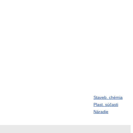
Staveb. chémia
Závitové tyče
Plast. súčasti
vlačky
Guličky
Náradie