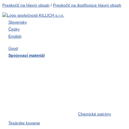
Preskočiť na hlavní obsah
/
Preskočiť na doplňujúce hlavní obsah
Slovensky
Česky
English
Úvod
Spojovací materiál
Skrutky do dreva
Skrutky do tvrdého dreva
Skrutky samorezné
Závitové tyče
Závlačky, kolíky, pera, čapy
Zemné skrutky
Nerezový spojovací materiál
Chemické patróny
Tesárske kovanie