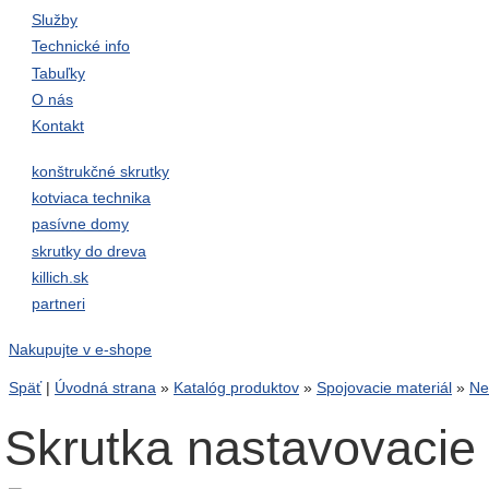
Služby
Technické info
Tabuľky
O nás
Kontakt
konštrukčné skrutky
kotviaca technika
pasívne domy
skrutky do dreva
killich.sk
partneri
Nakupujte v e-shope
Späť
|
Úvodná strana
»
Katalóg produktov
»
Spojovacie materiál
»
Ne
Skrutka nastavovacie