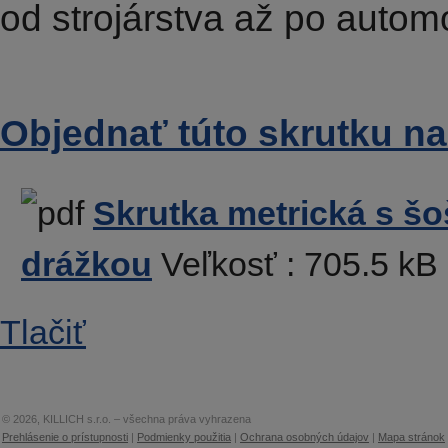
od strojárstva až po automo
Objednať túto skrutku na
Skrutka metrická s š
drážkou
Veľkosť :
705.5 kB
Tlačiť
© 2026, KILLICH s.r.o. – všechna práva vyhrazena
Prehlásenie o prístupnosti
|
Podmienky použitia
|
Ochrana osobných údajov
|
Mapa stránok