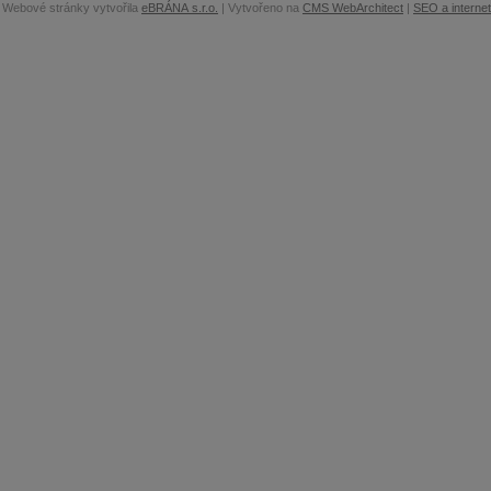
Webové stránky vytvořila
eBRÁNA s.r.o.
| Vytvořeno na
CMS WebArchitect
|
SEO a interne