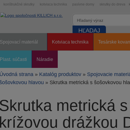
konštrukčné skrutky
kotviaca technika
pasívne domy
skrutky do dreva
Spojovací materiál
Kotviaca technika
Tesárske kovan
Plast. súčasti
Náradie
Úvodná strana
»
Katalóg produktov
»
Spojovacie materi
šošovkovou hlavou
» Skrutka metrická s šošovkovou hl
Skrutka metrická 
krížovou drážkou 