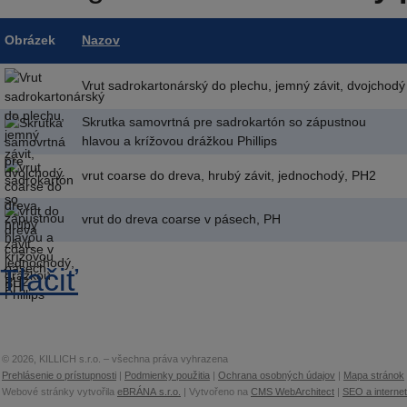
Obrázek
Nazov
Vrut sadrokartonárský do plechu, jemný závit, dvojchodý
Skrutka samovrtná pre sadrokartón so zápustnou
hlavou a krížovou drážkou Phillips
vrut coarse do dreva, hrubý závit, jednochodý, PH2
vrut do dreva coarse v pásech, PH
Tlačiť
© 2026, KILLICH s.r.o. – všechna práva vyhrazena
Prehlásenie o prístupnosti
|
Podmienky použitia
|
Ochrana osobných údajov
|
Mapa stránok
Webové stránky vytvořila
eBRÁNA s.r.o.
| Vytvořeno na
CMS WebArchitect
|
SEO a interne