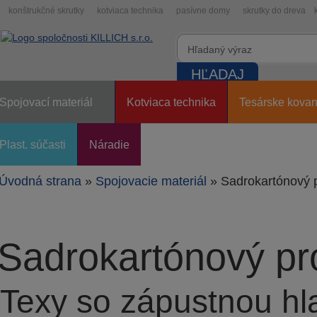
konštrukčné skrutky
kotviaca technika
pasívne domy
skrutky do dreva
Spojovací materiál
Kotviaca technika
Tesárske kovan
Plast. súčasti
Náradie
Úvodná strana
»
Spojovacie materiál
»
Sadrokartónový 
Sadrokartónový p
Texy so zápustnou hla