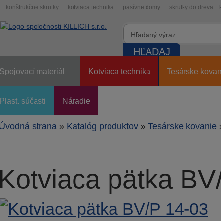
konštrukčné skrutky
kotviaca technika
pasívne domy
skrutky do dreva
Spojovací materiál
Kotviaca technika
Tesárske kovan
Plast. súčasti
Náradie
Úvodná strana
»
Katalóg produktov
»
Tesárske kovanie
Kotviaca pätka BV