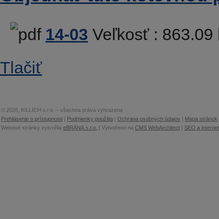
14-03
Veľkosť :
863.09
Tlačiť
© 2026, KILLICH s.r.o. – všechna práva vyhrazena
Prehlásenie o prístupnosti
|
Podmienky použitia
|
Ochrana osobných údajov
|
Mapa stránok
Webové stránky vytvořila
eBRÁNA s.r.o.
| Vytvořeno na
CMS WebArchitect
|
SEO a interne