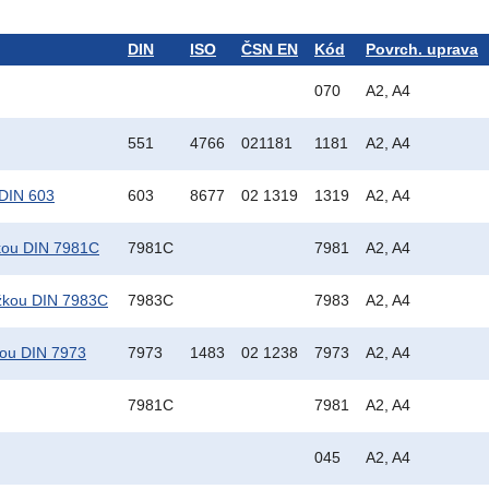
DIN
ISO
ČSN EN
Kód
Povrch. uprava
070
A2, A4
551
4766
021181
1181
A2, A4
 DIN 603
603
8677
02 1319
1319
A2, A4
žkou DIN 7981C
7981C
7981
A2, A4
ážkou DIN 7983C
7983C
7983
A2, A4
kou DIN 7973
7973
1483
02 1238
7973
A2, A4
7981C
7981
A2, A4
045
A2, A4