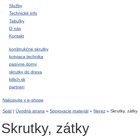
Služby
Technické info
Tabuľky
O nás
Kontakt
konštrukčné skrutky
kotviaca technika
pasívne domy
skrutky do dreva
killich.sk
partneri
Nakupujte v e-shope
Späť
|
Úvodná strana
»
Spojovacie materiál
»
Nerez
»
Skrutky, zátky
Skrutky, zátky