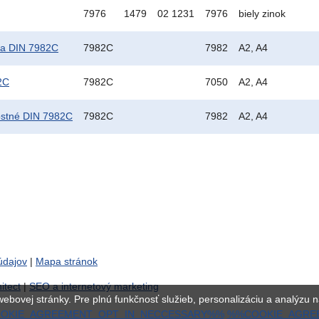
7976
1479
02 1231
7976
biely zinok
žka DIN 7982C
7982C
7982
A2, A4
2C
7982C
7050
A2, A4
nostné DIN 7982C
7982C
7982
A2, A4
údajov
|
Mapa stránok
tect
|
SEO a internetový marketing
ebovej stránky. Pre plnú funkčnosť služieb, personalizáciu a analýzu ná
OKIE_AGREEMENT_OPT_IN_NECCESSARY%%
%%COOKIE_AGRE