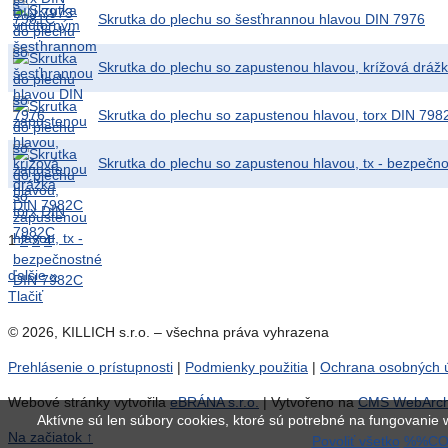
Skrutka do plechu so šesťhrannou hlavou DIN 7976
Skrutka do plechu so zapustenou hlavou, krížová drá
Skrutka do plechu so zapustenou hlavou, torx DIN 798
Skrutka do plechu so zapustenou hlavou, tx - bezpeč
1
2
3
4
ďalšie »
Tlačiť
© 2026, KILLICH s.r.o. – všechna práva vyhrazena
Prehlásenie o prístupnosti
|
Podmienky použitia
|
Ochrana osobných 
Webové stránky vytvořila
eBRÁNA s.r.o.
| Vytvořeno na
CMS WebArchi
Aktívne sú len súbory cookies, ktoré sú potrebné na fungovanie w
Na začiatok ↑
Povoliť všetko
%%CO