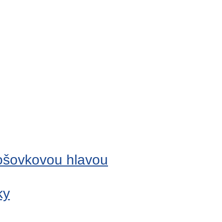
šošovkovou hlavou
ky