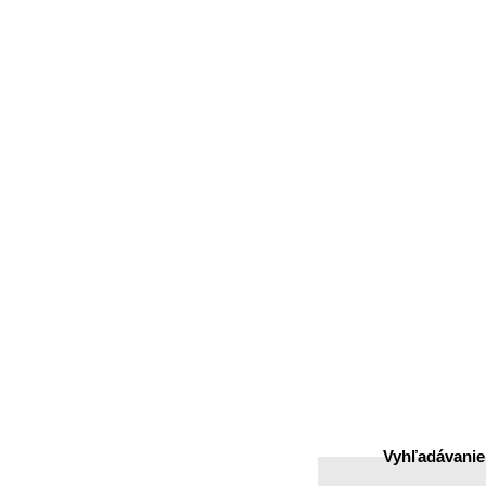
Matice
Podložky
Karabíny
Čapy, péra, kolíky, zá
Solarny program
Vyhľadávanie