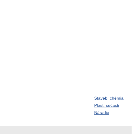
Staveb. chémia
Závitové tyče
Plast. súčasti
vlačky
Guličky
Náradie