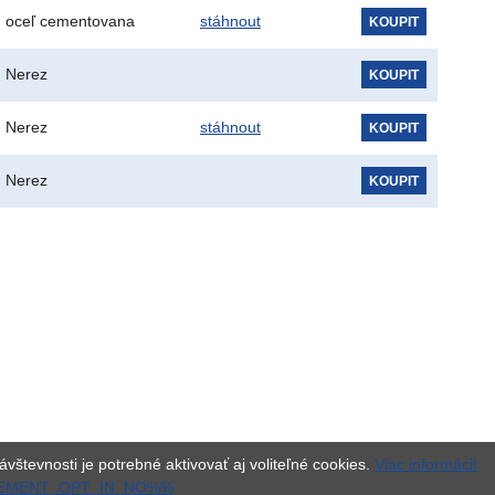
oceľ cementovana
stáhnout
KOUPIT
Nerez
KOUPIT
Nerez
stáhnout
KOUPIT
Nerez
KOUPIT
vštevnosti je potrebné aktivovať aj voliteľné cookies.
Viac informácií
EMENT_OPT_IN_NO%%