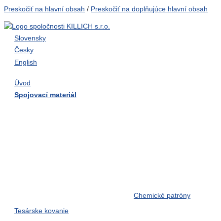
Preskočiť na hlavní obsah
/
Preskočiť na doplňujúce hlavní obsah
Slovensky
Česky
English
Úvod
Spojovací materiál
Skrutky do dreva
Skrutky do tvrdého dreva
Skrutky samorezné
Závitové tyče
Závlačky, kolíky, pera, čapy
Zemné skrutky
Nerezový spojovací materiál
Chemické patróny
Tesárske kovanie