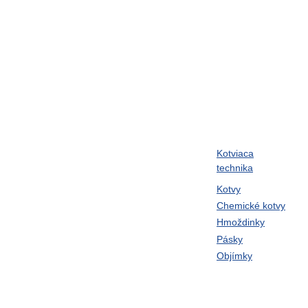
Kotviaca
ram
Skrutky metrické
technika
Klince
Kotvy
Chemické kotvy
né,
Twin-Lock podložky
Hmoždinky
laná,
UNBRAKO
Pásky
Objímky