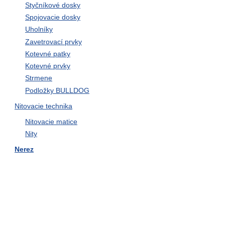
Styčníkové dosky
Spojovacie dosky
Uholníky
Zavetrovací prvky
Kotevné patky
Kotevné prvky
Strmene
Podložky BULLDOG
Nitovacie technika
Nitovacie matice
Nity
Nerez
Skrutky univerzálne do dreva
Skrutky, zátky
Závitové vložky
Poistné krúžky
Reťaze, zámky reťazu
Svorky, lana, srdcovky,
napínače